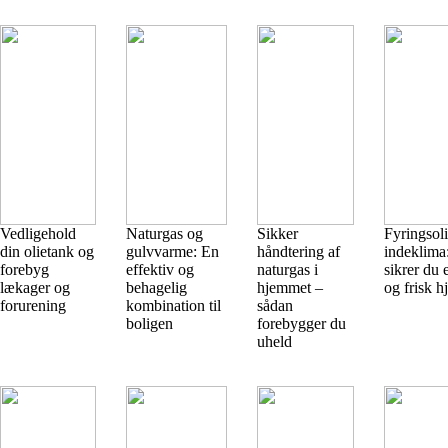
Vedligehold
Naturgas og
Sikker
Fyringsol
din olietank og
gulvvarme: En
håndtering af
indeklima
forebyg
effektiv og
naturgas i
sikrer du 
lækager og
behagelig
hjemmet –
og frisk h
forurening
kombination til
sådan
boligen
forebygger du
uheld