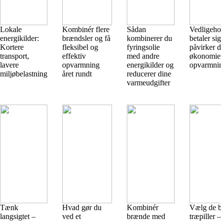
Lokale
Kombinér flere
Sådan
Vedligeho
energikilder:
brændsler og få
kombinerer du
betaler si
Kortere
fleksibel og
fyringsolie
påvirker d
transport,
effektiv
med andre
økonomien
lavere
opvarmning
energikilder og
opvarmni
miljøbelastning
året rundt
reducerer dine
varmeudgifter
Tænk
Hvad gør du
Kombinér
Vælg de b
langsigtet –
ved et
brænde med
træpiller 