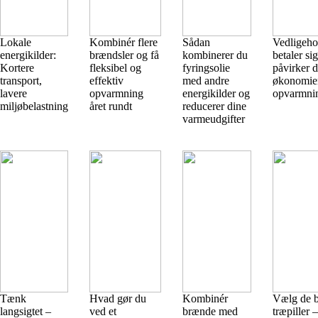
Lokale
Kombinér flere
Sådan
Vedligeho
energikilder:
brændsler og få
kombinerer du
betaler si
Kortere
fleksibel og
fyringsolie
påvirker d
transport,
effektiv
med andre
økonomien
lavere
opvarmning
energikilder og
opvarmni
miljøbelastning
året rundt
reducerer dine
varmeudgifter
Tænk
Hvad gør du
Kombinér
Vælg de b
langsigtet –
ved et
brænde med
træpiller 