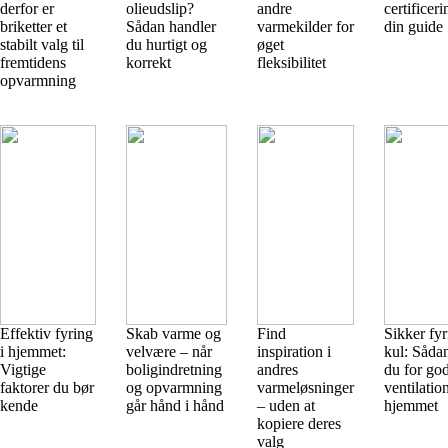
derfor er
olieudslip?
andre
certificer
briketter et
Sådan handler
varmekilder for
din guide
stabilt valg til
du hurtigt og
øget
fremtidens
korrekt
fleksibilitet
opvarmning
Effektiv fyring
Skab varme og
Find
Sikker fy
i hjemmet:
velvære – når
inspiration i
kul: Såda
Vigtige
boligindretning
andres
du for go
faktorer du bør
og opvarmning
varmeløsninger
ventilation
kende
går hånd i hånd
– uden at
hjemmet
kopiere deres
valg