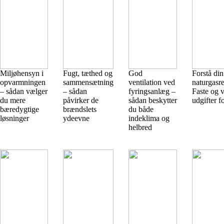
Miljøhensyn i
Fugt, tæthed og
God
Forstå din
opvarmningen
sammensætning
ventilation ved
naturgasr
– sådan vælger
– sådan
fyringsanlæg –
Faste og v
du mere
påvirker de
sådan beskytter
udgifter f
bæredygtige
brændslets
du både
løsninger
ydeevne
indeklima og
helbred