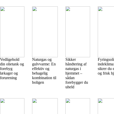
Vedligehold
Naturgas og
Sikker
Fyringsol
din olietank og
gulvvarme: En
håndtering af
indeklima
forebyg
effektiv og
naturgas i
sikrer du 
lækager og
behagelig
hjemmet –
og frisk h
forurening
kombination til
sådan
boligen
forebygger du
uheld