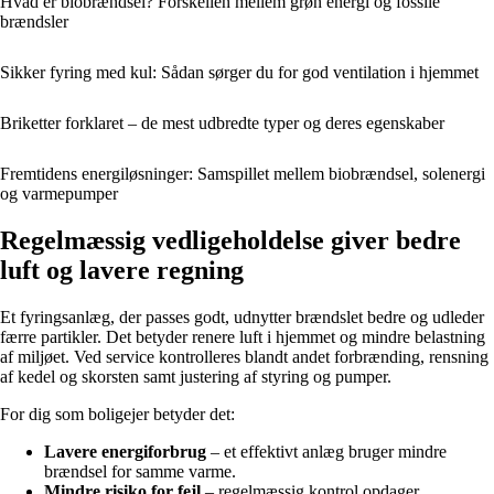
Hvad er biobrændsel? Forskellen mellem grøn energi og fossile
brændsler
Sikker fyring med kul: Sådan sørger du for god ventilation i hjemmet
Briketter forklaret – de mest udbredte typer og deres egenskaber
Fremtidens energiløsninger: Samspillet mellem biobrændsel, solenergi
og varmepumper
Regelmæssig vedligeholdelse giver bedre
luft og lavere regning
Et fyringsanlæg, der passes godt, udnytter brændslet bedre og udleder
færre partikler. Det betyder renere luft i hjemmet og mindre belastning
af miljøet. Ved service kontrolleres blandt andet forbrænding, rensning
af kedel og skorsten samt justering af styring og pumper.
For dig som boligejer betyder det:
Lavere energiforbrug
– et effektivt anlæg bruger mindre
brændsel for samme varme.
Mindre risiko for fejl
– regelmæssig kontrol opdager