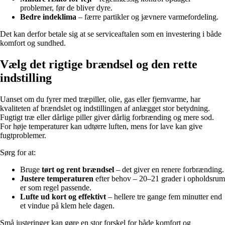
problemer, før de bliver dyre.
Bedre indeklima
– færre partikler og jævnere varmefordeling.
Det kan derfor betale sig at se serviceaftalen som en investering i både
komfort og sundhed.
Vælg det rigtige brændsel og den rette
indstilling
Uanset om du fyrer med træpiller, olie, gas eller fjernvarme, har
kvaliteten af brændslet og indstillingen af anlægget stor betydning.
Fugtigt træ eller dårlige piller giver dårlig forbrænding og mere sod.
For høje temperaturer kan udtørre luften, mens for lave kan give
fugtproblemer.
Sørg for at:
Bruge
tørt og rent brændsel
– det giver en renere forbrænding.
Justere temperaturen
efter behov – 20–21 grader i opholdsrum
er som regel passende.
Lufte ud kort og effektivt
– hellere tre gange fem minutter end
et vindue på klem hele dagen.
Små justeringer kan gøre en stor forskel for både komfort og