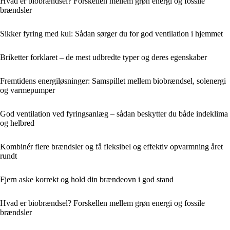
Hvad er biobrændsel? Forskellen mellem grøn energi og fossile
brændsler
Sikker fyring med kul: Sådan sørger du for god ventilation i hjemmet
Briketter forklaret – de mest udbredte typer og deres egenskaber
Fremtidens energiløsninger: Samspillet mellem biobrændsel, solenergi
og varmepumper
God ventilation ved fyringsanlæg – sådan beskytter du både indeklima
og helbred
Kombinér flere brændsler og få fleksibel og effektiv opvarmning året
rundt
Fjern aske korrekt og hold din brændeovn i god stand
Hvad er biobrændsel? Forskellen mellem grøn energi og fossile
brændsler