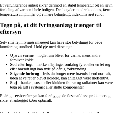
Et velfungerende anlæg sikrer derimod en stabil temperatur og en jævn
fordeling af varmen i hele boligen. Det betyder mindre kondens, færre
temperatursvingninger og et mere behageligt indeklima året rundt.
Tegn på, at dit fyringsanlæg trænger til
eftersyn
Selv små fejl i fyringsanlægget kan have stor betydning for både
komfort og sundhed. Hold øje med disse tegn:
Ujævn varme
– nogle rum bliver for varme, mens andre
forbliver kolde.
Sod eller lugt
– mørke aflejringer omkring fyret eller en let røg-
eller brændt lugt kan tyde på dårlig forbrænding.
Stigende forbrug
– hvis du bruger mere brændsel end normalt,
uden at vejret er blevet koldere, kan anlægget være ineffektivt.
Støj
– banken, susen eller klukken fra rør og radiatorer kan være
tegn på luft i systemet eller slidte komponenter.
Et årligt serviceeftersyn kan forebygge de fleste af disse problemer og
sikre, at anlægget kører optimalt.