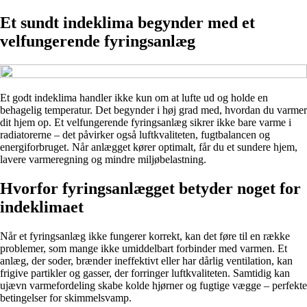
Et sundt indeklima begynder med et
velfungerende fyringsanlæg
Et godt indeklima handler ikke kun om at lufte ud og holde en
behagelig temperatur. Det begynder i høj grad med, hvordan du varmer
dit hjem op. Et velfungerende fyringsanlæg sikrer ikke bare varme i
radiatorerne – det påvirker også luftkvaliteten, fugtbalancen og
energiforbruget. Når anlægget kører optimalt, får du et sundere hjem,
lavere varmeregning og mindre miljøbelastning.
Hvorfor fyringsanlægget betyder noget for
indeklimaet
Når et fyringsanlæg ikke fungerer korrekt, kan det føre til en række
problemer, som mange ikke umiddelbart forbinder med varmen. Et
anlæg, der soder, brænder ineffektivt eller har dårlig ventilation, kan
frigive partikler og gasser, der forringer luftkvaliteten. Samtidig kan
ujævn varmefordeling skabe kolde hjørner og fugtige vægge – perfekte
betingelser for skimmelsvamp.